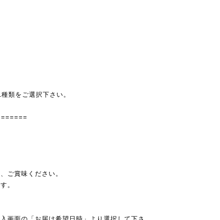
1種類をご選択下さい。
=======
え、ご賞味ください。
ます。
購入画面の「お届け希望日時」より選択して下さ