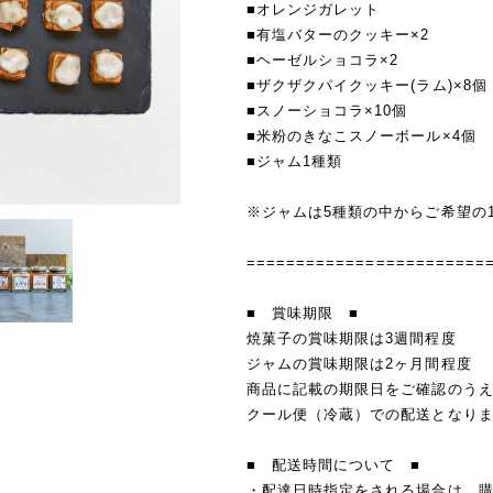
■オレンジガレット
■有塩バターのクッキー×2
■ヘーゼルショコラ×2
■ザクザクパイクッキー(ラム)×8個
■スノーショコラ×10個
■米粉のきなこスノーボール×4個
■ジャム1種類
※ジャムは5種類の中からご希望の
========================
■ 賞味期限 ■
焼菓子の賞味期限は3週間程度
ジャムの賞味期限は2ヶ月間程度
商品に記載の期限日をご確認のう
クール便（冷蔵）での配送となり
■ 配送時間について ■
・配達日時指定をされる場合は、