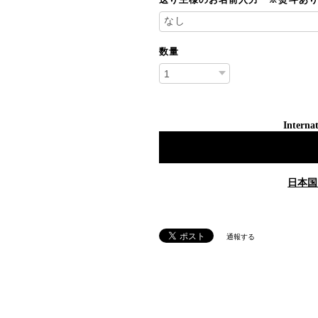
数量
Internat
日本国
通報する