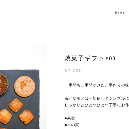
Home
焼菓子ギフト#03
¥3,200
一手間も二手間かけた、手作りの
余計なモノは一切使わずシンプル
しっかりとひとつひとつ丁寧にお
■果実
■木の実