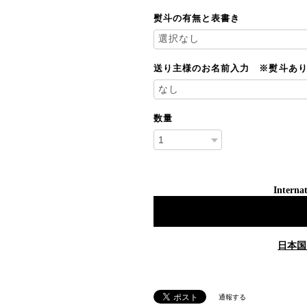
熨斗の有無と表書き
送り主様のお名前入力 ※熨斗あ
数量
Internat
日本国
通報する