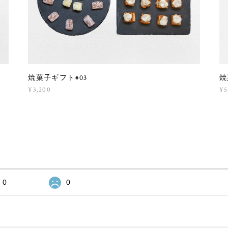
焼菓子ギフト#03
焼
¥3,200
¥5
0
0