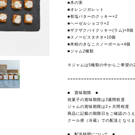
■木の実
■オレンジガレット
■有塩バターのクッキー×2
■ヘーゼルショコラ×2
■ザクザクパイクッキー(ラム)×8個
■スノーピスタチオ×10個
■米粉のきなこスノーボール×4個
■ジャム2種類
※ジャムは5種類の中からご希望の
========================
■ 賞味期限 ■
焼菓子の賞味期限は3週間程度
ジャムの賞味期限は2ヶ月間程度
商品に記載の期限日をご確認のう
クール便（冷蔵）での配送となり
■ 配送時間について ■