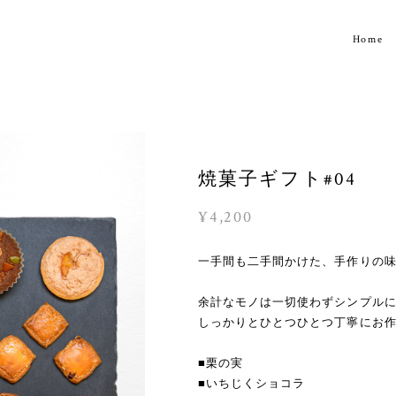
Home
焼菓子ギフト#04
¥4,200
一手間も二手間かけた、手作りの
余計なモノは一切使わずシンプル
しっかりとひとつひとつ丁寧にお
■栗の実
■いちじくショコラ