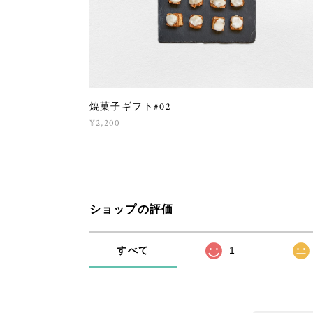
焼菓子ギフト#02
¥2,200
ショップの評価
すべて
1